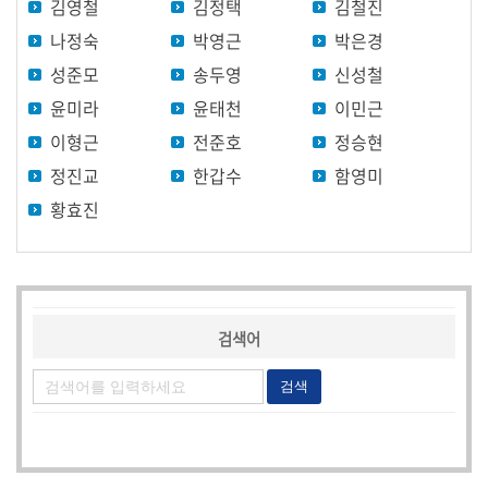
김영철
김정택
김철진
원
별
나정숙
박영근
박은경
영
성준모
송두영
신성철
상
윤미라
윤태천
이민근
이형근
전준호
정승현
홍
보
정진교
한갑수
함영미
영
황효진
상
영
상
검
검색어
색