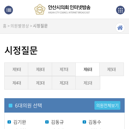
본문으로 바로가기
메인메뉴 바로가기
홈 > 의원별영상 >
시정질문
생
방
송
시정질문
본
회
의
제9대
제8대
제7대
제6대
제5대
제4대
제3대
제2대
제1대
상
임
위
원
6
대의원 선택
의원전체보기
회
김기완
김동규
김동수
의