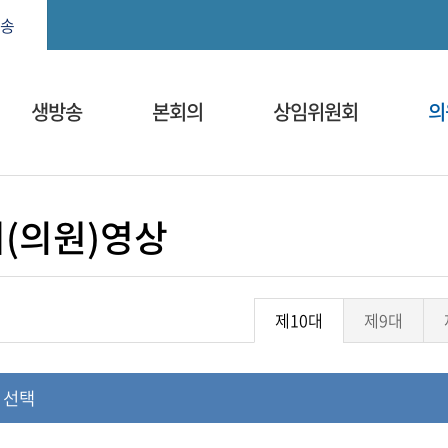
본문으로 바로가기
메인메뉴 바로가기
송
생방송
본회의
상임위원회
의
(의원)영상
제10대
제9대
 선택