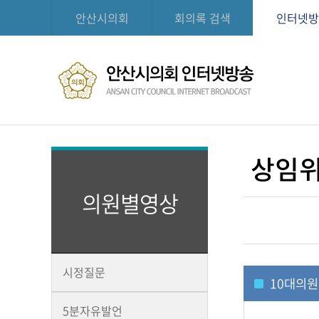
안산시의회
회의록 검색
인터넷방
상임위
의원별영상
시정질문
10
대의원
5분자유발언