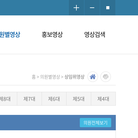
원별영상
홍보영상
영상검색
홈 > 의원별영상 >
상임위영상
제8대
제7대
제6대
제5대
제4대
의원전체보기