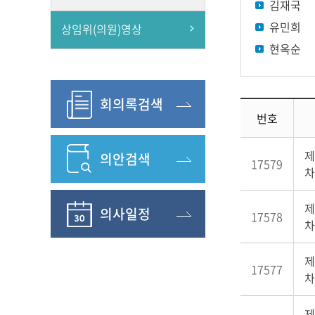
김재국
유민희
상임위(의원)영상
현옥순
회의록검색
번호
제
의안검색
17579
차
제
의사일정
17578
차
제
17577
차
제