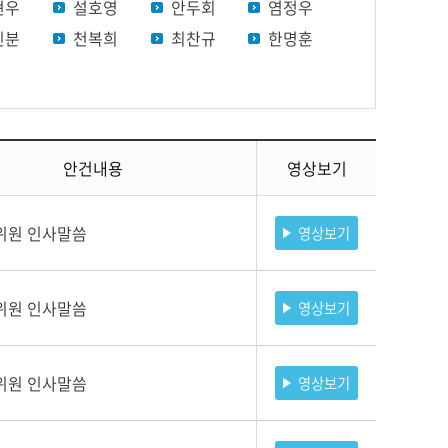
현우
설호영
안두회
염정우
진분
천복희
최찬규
한명훈
안건내용
영상보기
위원 인사말씀
영상보기
위원 인사말씀
영상보기
위원 인사말씀
영상보기