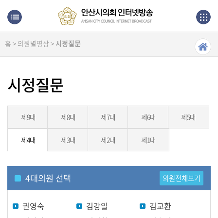
본문으로 바로가기
메인메뉴 바로가기
홈 > 의원별영상 >
시정질문
생
방
송
시정질문
본
회
의
제9대
제8대
제7대
제6대
제5대
제4대
제3대
제2대
제1대
상
임
위
원
4
대의원 선택
의원전체보기
회
권영숙
김강일
김교환
의