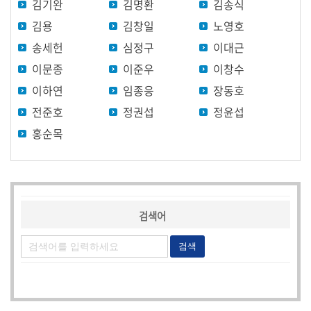
김기완
김명환
김송식
원
별
김용
김창일
노영호
영
송세헌
심정구
이대근
상
이문종
이준우
이창수
이하연
임종응
장동호
홍
보
전준호
정권섭
정윤섭
영
홍순목
상
영
상
검
검색어
색