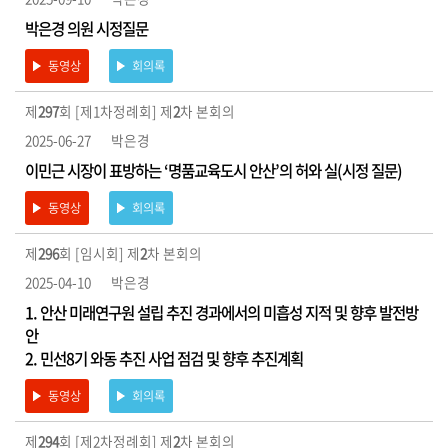
박은경 의원 시정질문
동영상
회의록
제
297
회 [제1차정례회] 제
2
차 본회의
2025-06-27
박은경
이민근 시장이 표방하는 ‘명품교육도시 안산’의 허와 실(시정 질문)
동영상
회의록
제
296
회 [임시회] 제
2
차 본회의
2025-04-10
박은경
1. 안산 미래연구원 설립 추진 경과에서의 미흡성 지적 및 향후 발전방
안
2. 민선8기 와동 추진 사업 점검 및 향후 추진계획
동영상
회의록
제
294
회 [제2차정례회] 제
2
차 본회의