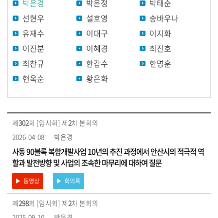
박은경
박은정
박태순
원
별
선현우
설호영
송바우나
영
유재수
이대구
이지화
상
이진분
이혜경
최진호
최찬규
한갑수
한명훈
홍
보
현옥순
황은화
영
상
영
제
302
회 [임시회] 제
2
차 본회의
상
2026-04-08
박은경
검
사동 90블록 복합개발사업 10년의 추진 과정에서 안산시의 적극적 역
색
할과 발전방향 및 사업의 조속한 마무리에 대하여 질문
동영상
회의록
제
298
회 [임시회] 제
2
차 본회의
2025-09-10
박은경