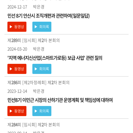
2024-12-17
박은경
민선 8기 안산시 조직개편과 관련하여(일문일답)
동영상
회의록
제
289
회 [임시회] 제
2
차 본회의
2024-03-20
박은경
'지역 에너지신산업(스마트가로등) 보급 사업' 관련 질의
동영상
회의록
제
286
회 [제2차정례회] 제
2
차 본회의
2023-12-14
박은경
민선8기 이민근 시장의 산하기관 운영계획 및 책임성에 대하여
동영상
회의록
제
284
회 [임시회] 제
2
차 본회의