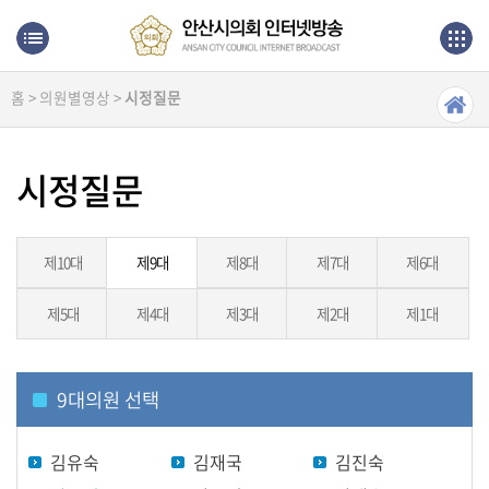
본문으로 바로가기
메인메뉴 바로가기
홈 > 의원별영상 >
시정질문
생
방
송
시정질문
본
회
의
제10대
제9대
제8대
제7대
제6대
제5대
제4대
제3대
제2대
제1대
상
임
위
원
9
대의원 선택
회
김유숙
김재국
김진숙
의