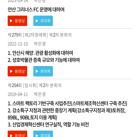
2023-09-14
박은경
안산 그리너스 FC 운영에 대하여
동영상
회의록
제
279
회 [제2차정례회] 제
2
차 본회의
2022-12-15
박은경
1. 안산시 해양․관광 활성화에 대하여
2. 성호박물관 증축 규모와 기능에 대하여
동영상
회의록
제
254
회 [임시회] 제
2
차 본회의
2019-04-11
박은경
1. 스마트 팩토리 기반구축 사업추진(스마트제조혁신센터 구축 추진)
2. 강소특구 지정과 관련한 중장기 계획(강소특구지정과 제3토취장,
89BL, 90BL토지 이용 계획)
3. 산업경제혁신센터 연구실적, 역할 기능 비전
동영상
회의록