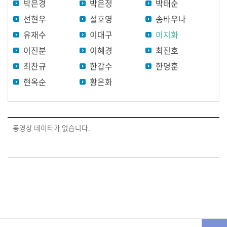
박은경
박은정
박태순
원
별
선현우
설호영
송바우나
영
유재수
이대구
이지화
상
이진분
이혜경
최진호
최찬규
한갑수
한명훈
홍
보
현옥순
황은화
영
상
영
동영상 데이타가 없습니다.
상
검
색