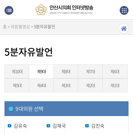
본문으로 바로가기
메인메뉴 바로가기
홈 > 의원별영상 >
5분자유발언
생
방
송
5분자유발언
본
회
의
제10대
제9대
제8대
제7대
제6대
제5대
제4대
제3대
제2대
제1대
상
임
위
원
9
대의원 선택
회
김유숙
김재국
김진숙
의