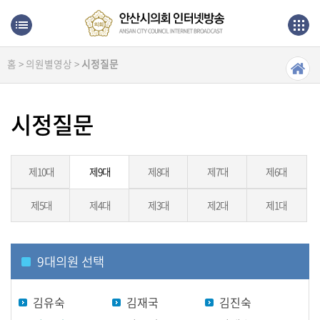
본문으로 바로가기
메인메뉴 바로가기
홈 > 의원별영상 >
시정질문
생
방
송
시정질문
본
회
의
제10대
제9대
제8대
제7대
제6대
제5대
제4대
제3대
제2대
제1대
상
임
위
원
9
대의원 선택
회
김유숙
김재국
김진숙
의