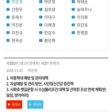
박은경
박은정
박태순
원
별
선현우
설호영
송바우나
영
유재수
이대구
이지화
상
이진분
이혜경
최진호
최찬규
한갑수
한명훈
홍
보
현옥순
황은화
영
상
영
제
251
회 [제1차 정례회] 제
2
차 본회의
상
2018-11-01
박은경
검
1. 아동학대 예방 및 관리대책
색
2. 자살예방 및 관리 방안, 시민정신건강 증진책
3. 시화호 뱃길운항 시 수심불리조건 대책 및 선착장 조성 연계 계획(반
달섬, 방아머리)
동영상
회의록