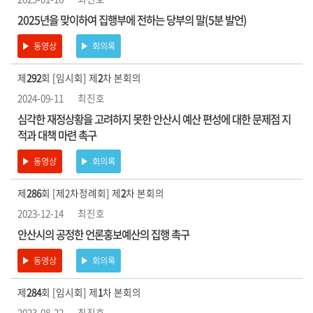
2025년을 맞이하여 집행부에 전하는 당부의 말(5분 발언)
동영상
회의록
제
292
회 [임시회] 제
2
차 본회의
2024-09-11
최진호
심각한 재정상황을 고려하지 못한 안산시 예산 편성에 대한 문제점 지
적과 대책 마련 촉구
동영상
회의록
제
286
회 [제2차정례회] 제
2
차 본회의
2023-12-14
최진호
안산시의 공정한 언론홍보예산의 집행 촉구
동영상
회의록
제
284
회 [임시회] 제
1
차 본회의
2023-08-22
최진호