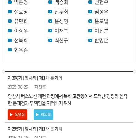
박은정
백승희
선현우
원
별
설호영
안두회
염정우
영
유민희
윤성영
윤오일
상
이상우
이재복
이진분
천복희
최찬규
한명훈
홍
보
현옥순
영
상
영
제
298
회 [임시회] 제
1
차 본회의
상
2025-08-25
최진호
검
안산시 버스노선 개편 과정에서 특히 고잔동에서 드러난 행정의 심각
색
한 문제점과 무책임을 지적하기 위해
동영상
회의록
제
295
회 [임시회] 제
1
차 본회의
2025-01-16
최진호