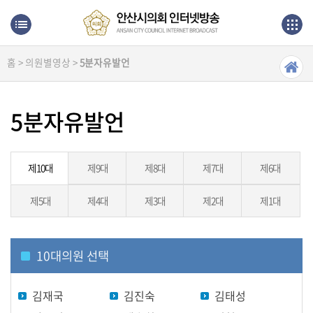
본문으로 바로가기
메인메뉴 바로가기
홈 > 의원별영상 >
5분자유발언
생
방
송
5분자유발언
본
회
의
제10대
제9대
제8대
제7대
제6대
제5대
제4대
제3대
제2대
제1대
상
임
위
원
10
대의원 선택
회
김재국
김진숙
김태성
의