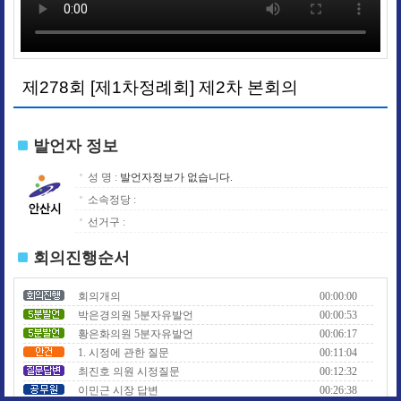
제278회 [제1차정례회] 제2차 본회의
발언자 정보
성 명 :
발언자정보가 없습니다.
소속정당 :
선거구 :
회의진행순서
회의개의
00:00:00
박은경의원 5분자유발언
00:00:53
황은화의원 5분자유발언
00:06:17
1. 시정에 관한 질문
00:11:04
최진호 의원 시정질문
00:12:32
이민근 시장 답변
00:26:38