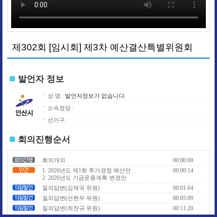
제302회 [임시회] 제3차 예산결산특별위원회
발언자 정보
성 명 :
발언자정보가 없습니다.
소속정당 :
선거구 :
회의진행순서
회의개의
00:00:00
1. 2026년도 제1회 추가경정 예산안
00:00:14
2. 2026년도 기금운용계획 변경안
질의답변(김재국 위원)
00:01:04
질의답변(선현우 위원)
00:05:09
질의답변(최찬규 위원)
00:11:20