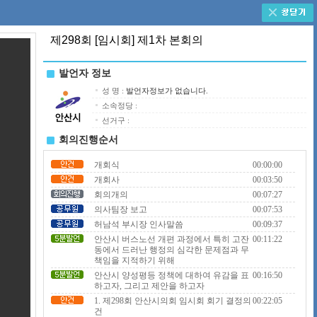
제298회 [임시회] 제1차 본회의
발언자 정보
성 명 :
발언자정보가 없습니다.
소속정당 :
선거구 :
회의진행순서
개회식
00:00:00
개회사
00:03:50
회의개의
00:07:27
의사팀장 보고
00:07:53
허남석 부시장 인사말씀
00:09:37
안산시 버스노선 개편 과정에서 특히 고잔
00:11:22
동에서 드러난 행정의 심각한 문제점과 무
책임을 지적하기 위해
안산시 양성평등 정책에 대하여 유감을 표
00:16:50
하고자, 그리고 제안을 하고자
1. 제298회 안산시의회 임시회 회기 결정의
00:22:05
건