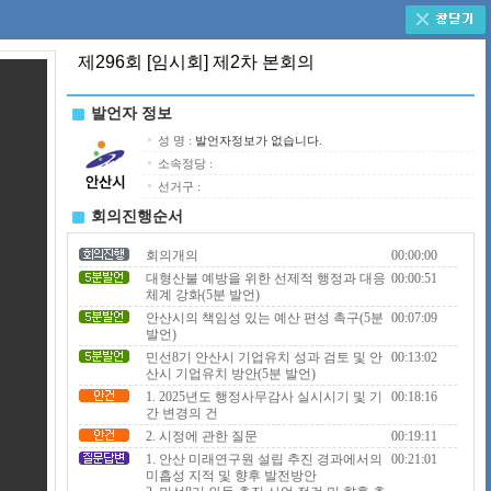
제296회 [임시회] 제2차 본회의
발언자 정보
성 명 :
발언자정보가 없습니다.
소속정당 :
선거구 :
회의진행순서
회의개의
00:00:00
대형산불 예방을 위한 선제적 행정과 대응
00:00:51
체계 강화(5분 발언)
안산시의 책임성 있는 예산 편성 촉구(5분
00:07:09
발언)
민선8기 안산시 기업유치 성과 검토 및 안
00:13:02
산시 기업유치 방안(5분 발언)
1. 2025년도 행정사무감사 실시시기 및 기
00:18:16
간 변경의 건
2. 시정에 관한 질문
00:19:11
1. 안산 미래연구원 설립 추진 경과에서의
00:21:01
미흡성 지적 및 향후 발전방안