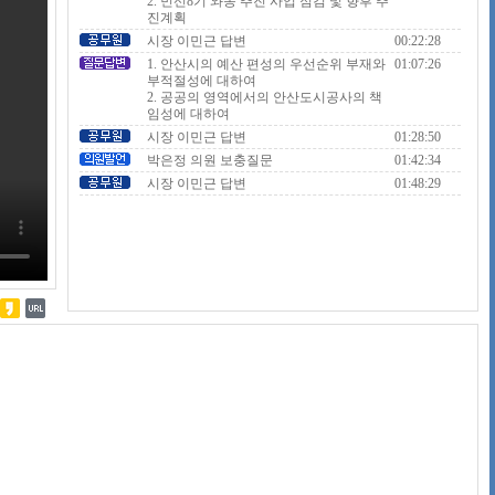
2. 민선8기 와동 추진 사업 점검 및 향후 추
진계획
시장 이민근 답변
00:22:28
1. 안산시의 예산 편성의 우선순위 부재와
01:07:26
부적절성에 대하여
2. 공공의 영역에서의 안산도시공사의 책
임성에 대하여
시장 이민근 답변
01:28:50
박은정 의원 보충질문
01:42:34
시장 이민근 답변
01:48:29